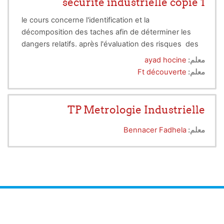
sécurité industrielle copie 1
le cours concerne l'identification et la
décomposition des taches afin de déterminer les
dangers relatifs. après l'évaluation des risques des
mesures de prévention sont proposées pour
معلم:
ayad hocine
maîtriser ces risques.
معلم:
Ft découverte
TP Metrologie Industrielle
معلم:
Bennacer Fadhela