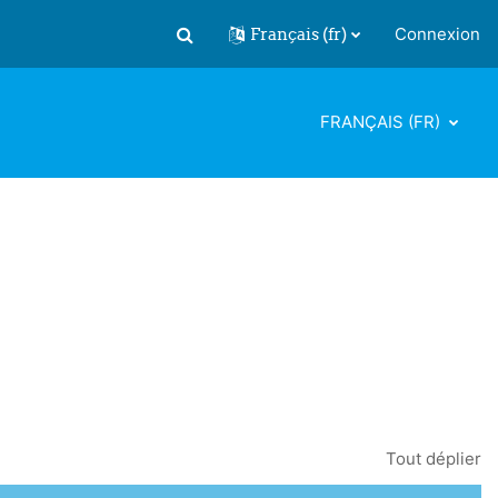
Français ‎(fr)‎
Connexion
Activer/désactiver la saisie de recherch
FRANÇAIS ‎(FR)‎
Tout déplier