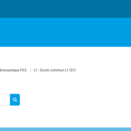
éronautique F02
L1 : Socle commun L1 (S1)
RECHERCHER DES COURS