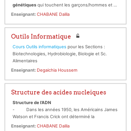
génétiques
qui touchent les garçons/hommes et se
transmettent par les femmes. Les dystrophies
Enseignant:
CHABANE Dalila
musculaires de Duchenne et de Becker,
la
maladie
de Kennedy se transmettent suivant ce
mode.
Outils Informatique
Cours Outils informatiques
pour les Sections :
Biotechnologies, Hydrobiologie, Biologie et Sc.
Alimentaires
Enseignant:
Degaichia Houssem
Structure des acides nucleiques
Structure de l’ADN
-
Dans les années 1950, les Américains James
Watson et Francis Crick ont déterminé la
structure fine de la molécule constituant les gènes,
Enseignant:
CHABANE Dalila
l'ADN, et aident ainsi à comprendre les mécanismes
-
L’ADN
A
cide
D
ésoxyribo
N
ucléique est formé