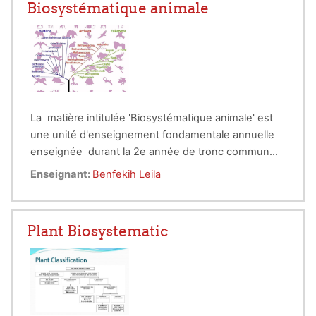
Biosystématique animale
La matière intitulée 'Biosystématique animale' est
une unité d'enseignement fondamentale annuelle
enseignée durant la 2e année de tronc commun
cycle long dans la filière des sciences
Enseignant:
Benfekih Leila
agronomiques du cycle Ingénieur. Elle consiste à
faire connaitre les bases de la taxonomie animale
globalement.
Plant Biosystematic