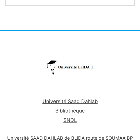
moléculaires de l'hérédité
par une séquence de nucléotides.
.
-
Les constituants de base du nucléotide
sont :
- un acide phosphorique
- un désoxyribose
- une base azotée.
Université Saad Dahlab
Bibliothèque
SNDL
Université SAAD DAHLAB de BLIDA route de SOUMAA BP