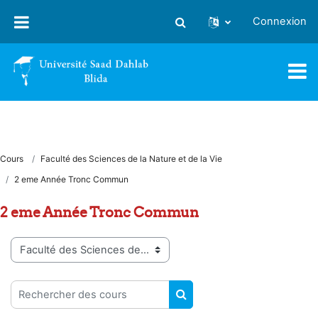
Passer au contenu principal
Connexion
Activer/désactiver la saisie
Cours
Faculté des Sciences de la Nature et de la Vie
2 eme Année Tronc Commun
2 eme Année Tronc Commun
Catégories de cours
Rechercher des cours
RECHERCHER DES COUR