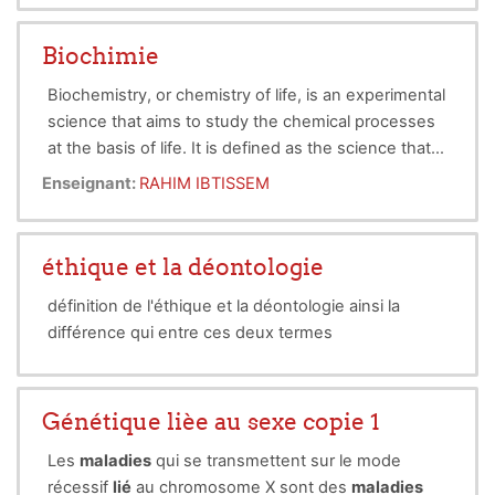
Biochimie
Biochemistry, or chemistry of life, is an experimental
science that aims to study the chemical processes
at the basis of life. It is defined as the science that
studies the chemical constituents of cells.
Enseignant:
RAHIM IBTISSEM
Biochemistry aims to describe and explain in
This course is intended for 2nd year TCSNV
molecular terms, all the anabolic and catabolic
students
chemical processes of living cells.
éthique et la déontologie
définition de l'éthique et la déontologie ainsi la
différence qui entre ces deux termes
Génétique lièe au sexe copie 1
Les
maladies
qui se transmettent sur le mode
récessif
lié
au chromosome X sont des
maladies