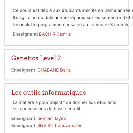
Ce cours est dédié aux étudiants inscrits en 2ème année 
Il s'agit d'un module annuel répartie sur les semestre 3 et
lien inclut le programme consacré au semestre 3 (crédits : 4/
à la taxonomie végétale tout en prenant connaissance de l
Enseignant:
BACHIR Kamilia
evaluation method:
étudiant les principaux groupes de végétaux (inférieurs et
Continuous assessment (TP reports/15 + Personal wo
Genetics Level 2
Enseignant:
CHABANE Dalila
Les outils informatiques
La matière a pour objectif de donner aux étudiants
les concessions de basse en otil
Enseignant:
hemiani tayeb
Enseignant:
SNV S2 Transversales