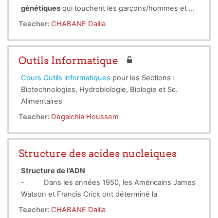
génétiques
qui touchent les garçons/hommes et se
transmettent par les femmes. Les dystrophies
Teacher:
CHABANE Dalila
musculaires de Duchenne et de Becker,
la
maladie
de Kennedy se transmettent suivant ce
mode.
Outils Informatique
Cours Outils informatiques
pour les Sections :
Biotechnologies, Hydrobiologie, Biologie et Sc.
Alimentaires
Teacher:
Degaichia Houssem
Structure des acides nucleiques
Structure de l’ADN
-
Dans les années 1950, les Américains James
Watson et Francis Crick ont déterminé la
structure fine de la molécule constituant les gènes,
Teacher:
CHABANE Dalila
l'ADN, et aident ainsi à comprendre les mécanismes
-
L’ADN
A
cide
D
ésoxyribo
N
ucléique est formé