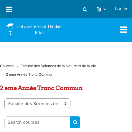
Skip to main content
Log in
Toggle search input
Courses
Faculté des Sciences de la Nature et de la Vie
2 eme Année Tronc Commun
2 eme Année Tronc Commun
Course categories
Search courses
SEARCH COURSES