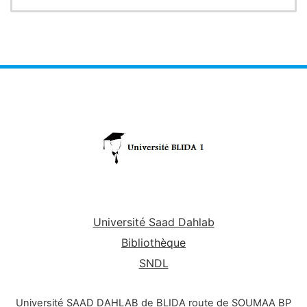
moléculaires de l'hérédité
par une séquence de nucléotides.
.
-
Les constituants de base du nucléotide
sont :
- un acide phosphorique
- un désoxyribose
- une base azotée.
Université Saad Dahlab
Bibliothèque
SNDL
Université SAAD DAHLAB de BLIDA route de SOUMAA BP