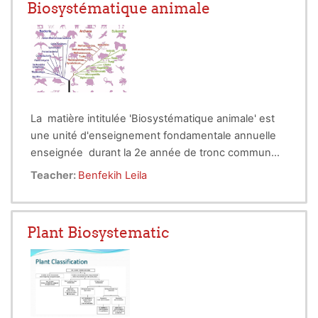
Biosystématique animale
La matière intitulée 'Biosystématique animale' est
une unité d'enseignement fondamentale annuelle
enseignée durant la 2e année de tronc commun
cycle long dans la filière des sciences
Teacher:
Benfekih Leila
agronomiques du cycle Ingénieur. Elle consiste à
faire connaitre les bases de la taxonomie animale
globalement.
Plant Biosystematic