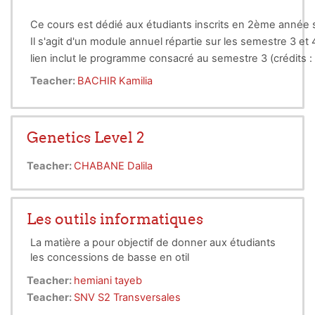
Ce cours est dédié aux étudiants inscrits en 2ème année 
Il s'agit d'un module annuel répartie sur les semestre 3 et
lien inclut le programme consacré au semestre 3 (crédits : 4/
à la taxonomie végétale tout en prenant connaissance de l
Teacher:
BACHIR Kamilia
evaluation method:
étudiant les principaux groupes de végétaux (inférieurs et
Continuous assessment (TP reports/15 + Personal wo
Genetics Level 2
Teacher:
CHABANE Dalila
Les outils informatiques
La matière a pour objectif de donner aux étudiants
les concessions de basse en otil
Teacher:
hemiani tayeb
Teacher:
SNV S2 Transversales