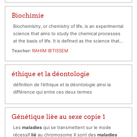
Biochimie
Biochemistry, or chemistry of life, is an experimental
science that aims to study the chemical processes
at the basis of life. It is defined as the science that
studies the chemical constituents of cells.
Teacher:
RAHIM IBTISSEM
Biochemistry aims to describe and explain in
This course is intended for 2nd year TCSNV
molecular terms, all the anabolic and catabolic
students
chemical processes of living cells.
éthique et la déontologie
définition de l'éthique et la déontologie ainsi la
différence qui entre ces deux termes
Génétique lièe au sexe copie 1
Les
maladies
qui se transmettent sur le mode
récessif
lié
au chromosome X sont des
maladies