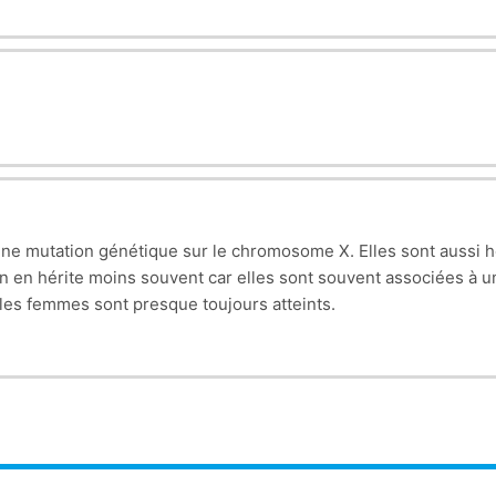
une mutation génétique sur le chromosome X. Elles sont aussi h
en hérite moins souvent car elles sont souvent associées à une
les femmes sont presque toujours atteints.
t moins de risque d’hériter de la maladie parce qu’elles dispos