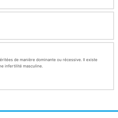
éritées de manière dominante ou récessive. Il existe
 infertilité masculine.
ent de deux chromosomes X, dont chaque fois un n’est pas