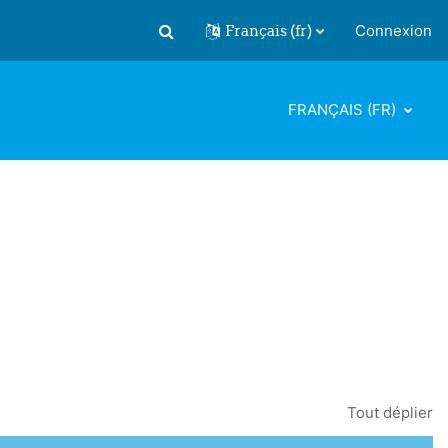
Français ‎(fr)‎
Connexion
Activer/désactiver la saisie de recherch
FRANÇAIS ‎(FR)‎
Tout déplier