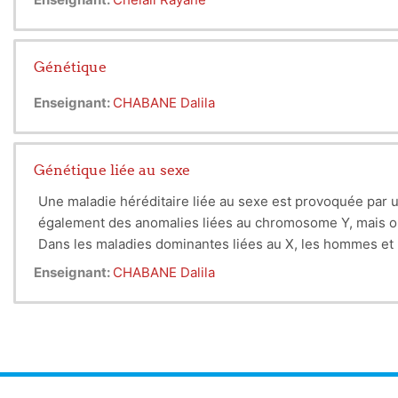
Génétique
Enseignant:
CHABANE Dalila
Génétique liée au sexe
Une maladie héréditaire liée au sexe est provoquée par 
également des anomalies liées au chromosome Y, mais on 
Dans les maladies dominantes liées au X, les hommes et 
Lors d’anomalies récessives liées au X, les filles couren
Enseignant:
CHABANE Dalila
actif