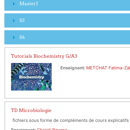
Master1
S3
S4
Tutorials Biochemistry G/A3
Enseignant:
METCHAT Fatima-Za
TD Microbiologie
fichiers sous forme de compléments de cours explicatifs
Enseignant:
Chelali Rayane