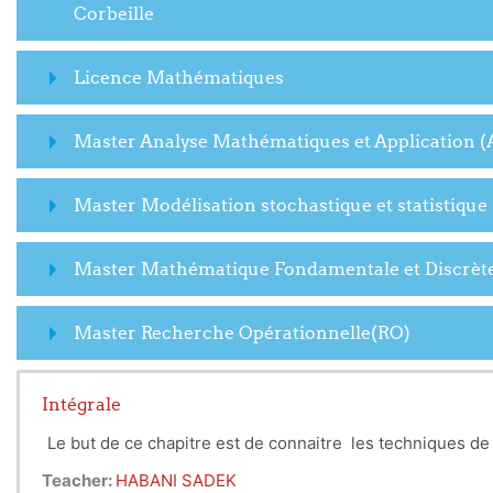
Corbeille
Licence Mathématiques
Master Analyse Mathématiques et Application 
Master Modélisation stochastique et statistique
Master Mathématique Fondamentale et Discrèt
Master Recherche Opérationnelle(RO)
Intégrale
Le but de ce chapitre est de connaitre les techniques de 
Teacher:
HABANI SADEK