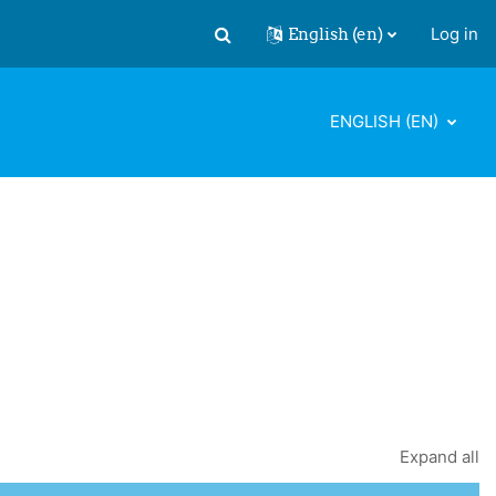
English ‎(en)‎
Log in
Toggle search input
ENGLISH ‎(EN)‎
Expand all