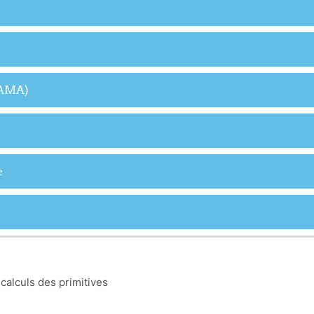
(AMA)
e
calculs des primitives