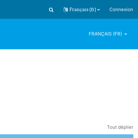
Français ‎(fr)‎
Connexion
Activer/désactiver la saisie de recherch
FRANÇAIS ‎(FR)‎
Tout déplier