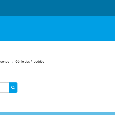
icence
Génie des Procédés
RECHERCHER DES COURS