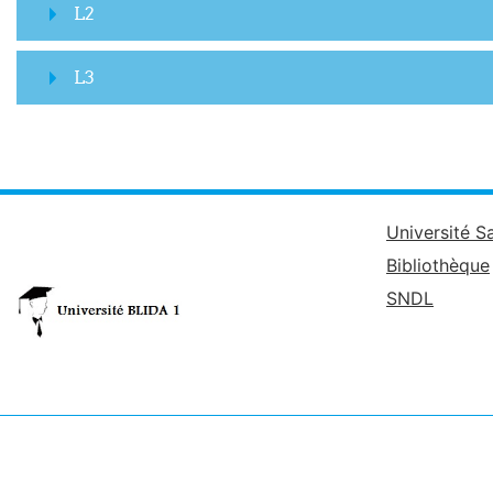
L2
L3
Université S
Bibliothèque
SNDL