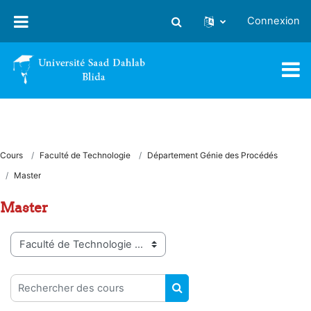
Passer au contenu principal
Connexion
Activer/désactiver la saisie
Cours
Faculté de Technologie
Département Génie des Procédés
Master
Master
Catégories de cours
Rechercher des cours
RECHERCHER DES COUR