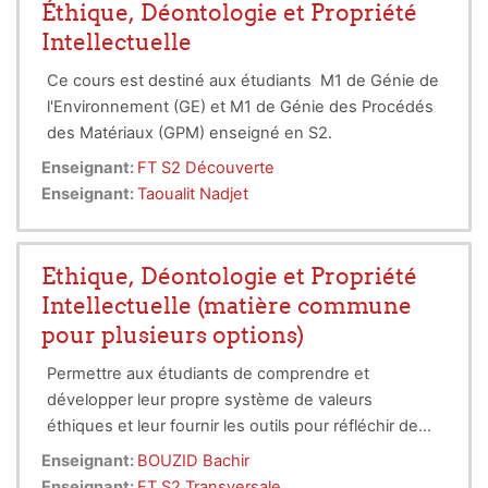
Éthique, Déontologie et Propriété
Intellectuelle
Ce cours est destiné aux étudiants M1 de Génie de
l'Environnement (GE) et M1 de Génie des Procédés
des Matériaux (GPM) enseigné en S2.
Enseignant:
FT S2 Découverte
Enseignant:
Taoualit Nadjet
Ethique, Déontologie et Propriété
Intellectuelle (matière commune
pour plusieurs options)
Permettre aux étudiants de comprendre et
développer leur propre système de valeurs
éthiques et leur fournir les outils pour réfléchir de
manière critique sur les conséquences de leur
Des notions sur l'importance les droits d'auteurs
Enseignant:
BOUZID Bachir
comportement éthique ou non éthique. Sensibiliser
(propriété litteraire et artistique) ainsi que sur la
Enseignant:
FT S2 Transversale