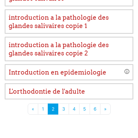
introduction a la pathologie des
glandes salivaires copie 1
introduction a la pathologie des
glandes salivaires copie 2
Introduction en epidemiologie
L'orthodontie de l'adulte
Page précédente
Page 1
Page 2
Page 3
Page 4
Page 5
Page 6
Page suivante
«
1
2
3
4
5
6
»