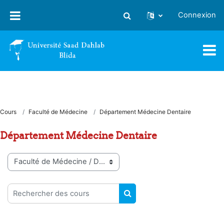
Passer au contenu principal
Connexion
Activer/désactiver la saisie
Cours
Faculté de Médecine
Département Médecine Dentaire
Département Médecine Dentaire
Catégories de cours
Rechercher des cours
RECHERCHER DES COUR