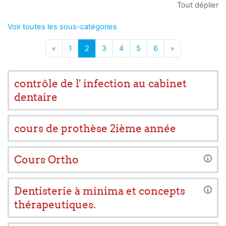
Tout déplier
Voir toutes les sous-catégories
Page précédente
Page 1
Page 2
Page 3
Page 4
Page 5
Page 6
Page suivante
«
1
2
3
4
5
6
»
contrôle de l' infection au cabinet
dentaire
cours de prothèse 2ième année
Cours Ortho
Dentisterie à minima et concepts
thérapeutiques.