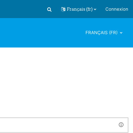
Français ‎(fr)‎
Connexion
Activer/désactiver la saisie de recherch
FRANÇAIS ‎(FR)‎