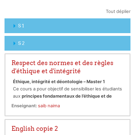
Tout déplier
S 1
S 2
Respect des normes et des règles
d'éthique et d'intégrité
Éthique, intégrité et déontologie – Master 1
Ce cours a pour objectif de sensibiliser les étudiants
aux
principes fondamentaux de l’éthique et de
l’intégrité
dans les contextes universitaire,
Enseignant:
saib naima
scientifique et professionnel.
Il aborde la
Charte MESRS
, les
bonnes pratiques de
la recherche
, la
déontologie en entreprise
, la
English copie 2
propriété intellectuelle
ainsi que les enjeux