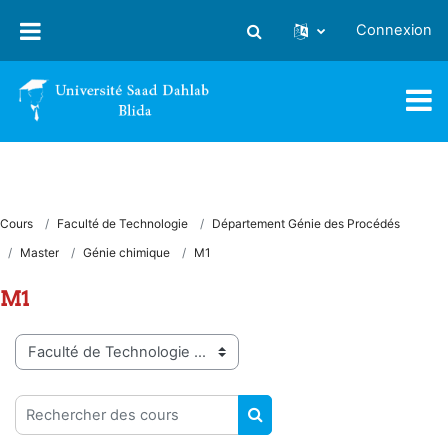
Passer au contenu principal
Connexion
Activer/désactiver la saisie
Cours
Faculté de Technologie
Département Génie des Procédés
Master
Génie chimique
M1
M1
Catégories de cours
Rechercher des cours
RECHERCHER DES COUR