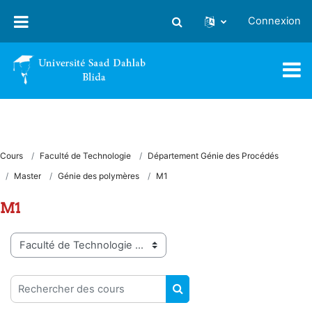
Passer au contenu principal
Connexion
Activer/désactiver la saisie
Cours
Faculté de Technologie
Département Génie des Procédés
Master
Génie des polymères
M1
M1
Catégories de cours
Rechercher des cours
RECHERCHER DES COUR