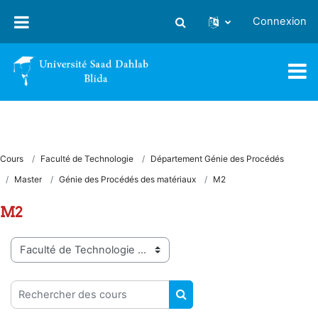
Passer au contenu principal
Connexion
Activer/désactiver la saisie
Cours
Faculté de Technologie
Département Génie des Procédés
Master
Génie des Procédés des matériaux
M2
M2
Catégories de cours
Rechercher des cours
RECHERCHER DES COUR