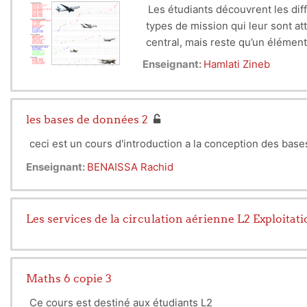
Les étudiants découvrent les diff
types de mission qui leur sont att
central, mais reste qu’un élémen
L'objectif global du cours étant d
Enseignant:
Hamlati Zineb
Nous aborderons successivement : 
réaliser, une présentation des di
plutôt dire les masses !), les ty
les bases de données 2
tendances entre les grandeurs c
ceci est un cours d'introduction a la conception des bas
Enseignant:
BENAISSA Rachid
Les services de la circulation aérienne L2 Exploitat
Maths 6 copie 3
Ce cours est destiné aux étudiants L2