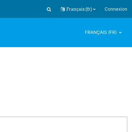
Français ‎(fr)‎
Connexion
Activer/désactiver la saisie de recherch
FRANÇAIS ‎(FR)‎