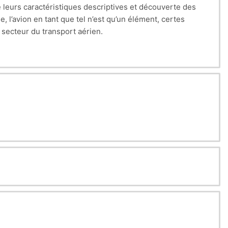
de leurs caractéristiques descriptives et découverte des
e, l’avion en tant que tel n’est qu’un élément, certes
secteur du transport aérien.
en utilisant et en s’appuyant sur différentes notions.
 les différentes missions qu'ils peuvent être amenés à
rentes phases d'un vol, la masse de l'avion (ou devrais-je
es de grandeur caractéristiques des avions et décrire des