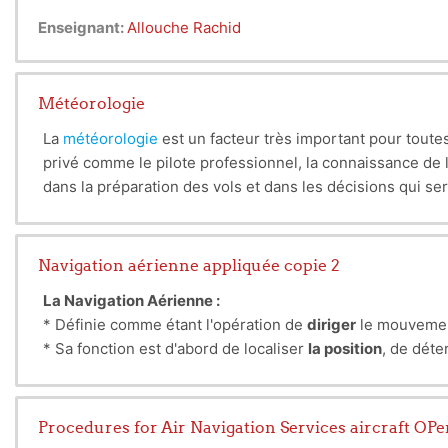
Enseignant:
Allouche Rachid
Météorologie
La
météorologie
est un facteur très important pour toutes
privé comme le pilote professionnel, la connaissance de 
dans la préparation des vols et dans les décisions qui ser
en l’air.
Navigation aérienne appliquée copie 2
La Navigation Aérienne :
* Définie comme étant l'opération de
diriger
le mouvement 
* Sa fonction est d'abord de localiser
la position
, de dét
*
Elle doit être comprise en
références
à des mouvements 
Procedures for Air Navigation Services aircraft OPe