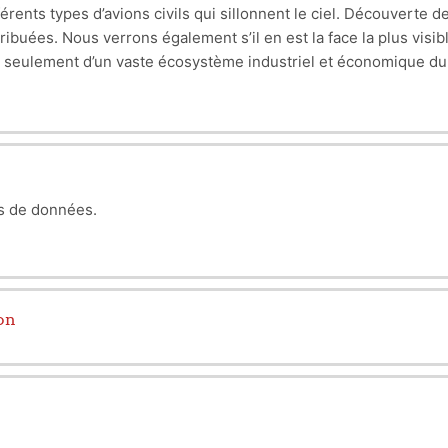
érents types d’avions civils qui sillonnent le ciel. Découverte 
ribuées. Nous verrons également s’il en est la face la plus visibl
t seulement d’un vaste écosystème industriel et économique du 
e présenter l'avion à l'intérieur du système du transport aérien, 
le monde de l'aviation civile, les différents types d'aéronefs,
fférentes parties d'un avion ainsi que de sa géométrie, les diffé
pes de motorisation, et enfin, l'atmosphère puis donner des ordr
onsidérées
es de données.
ion