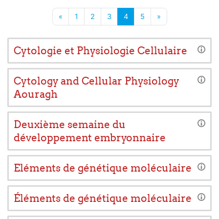
Page précédente
Page 1
Page 2
Page 3
Page 4
Page 5
Page suivante
«
1
2
3
4
5
»
Cytologie et Physiologie Cellulaire
Cytology and Cellular Physiology
Aouragh
Deuxième semaine du
développement embryonnaire
Eléments de génétique moléculaire
Éléments de génétique moléculaire