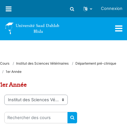
Passer au contenu principal
Connexion
Activer/désactiver la saisie
Cours
Institut des Sciences Vétérinaires
Département pré-clinique
1er Année
1er Année
Catégories de cours
Rechercher des cours
RECHERCHER DES COUR