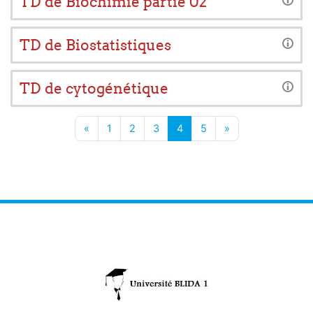
TD de Biochimie partie 02
TD de Biostatistiques
TD de cytogénétique
Page précédente
Page 1
Page 2
Page 3
Page 4
Page 5
Page suivante
«
1
2
3
4
5
»