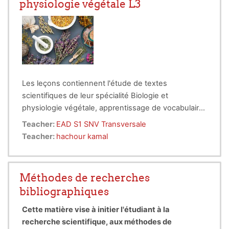
physiologie végétale L3
undergraduate students
majoring in
Plant Biology
plant defense and interaction with the
and Physiology
environment.
Les leçons contiennent l'étude de textes
scientifiques de leur spécialité Biologie et
physiologie végétale, apprentissage de vocabulaire
scientifique et expression écrite et orale.
Teacher:
EAD S1 SNV Transversale
Teacher:
hachour kamal
Méthodes de recherches
bibliographiques
Cette matière vise à initier l'étudiant à la
recherche scientifique, aux méthodes de