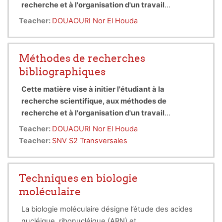
recherche et à l'organisation d'un travail
personnel dans le domaine scientifique. Pour cela,
Ce cours est destiné aux étudiants de troisième
Teacher:
DOUAOURI Nor El Houda
nous aborderons divers aspects essentiels, tels
année Licence , spécialité Biodiversité et
que l'utilisation d'outils bibliographiques, les
physiologie végétale ( BPV)
techniques de recherche documentaire et l'accès
Méthodes de recherches
aux sources pertinentes.
bibliographiques
Cette matière vise à initier l'étudiant à la
recherche scientifique, aux méthodes de
recherche et à l'organisation d'un travail
personnel dans le domaine scientifique. Pour cela,
Ce cours est destiné aux étudiants de troisième
Teacher:
DOUAOURI Nor El Houda
nous aborderons divers aspects essentiels, tels
année Licence , spécialité Biodiversité et
Teacher:
SNV S2 Transversales
que l'utilisation d'outils bibliographiques, les
physiologie végétale ( BPV)
techniques de recherche documentaire et l'accès
aux sources pertinentes.
Techniques en biologie
moléculaire
La biologie moléculaire désigne l’étude des acides
nucléique, ribonucléique (ARN) et