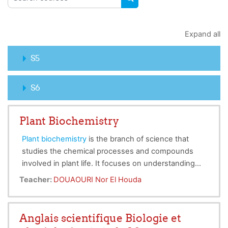
SEARCH COURSES
Expand all
S5
S6
Plant Biochemistry
Plant biochemistry
is the branch of science that
studies the chemical processes and compounds
involved in plant life. It focuses on understanding
the structure, function, and metabolism of
Primary metabolism
:
photosynthesis and the
Teacher:
DOUAOURI Nor El Houda
biomolecules essential for plant growth and
synthesis of carbohydrates.
development. The course covers the main
Secondary metabolism:
production of
biochemical pathways that occur in plants,
specialized compounds such as alkaloids,
Anglais scientifique Biologie et
This course is intended for
third-year
including:
terpenoids, and phenolics, which play roles in