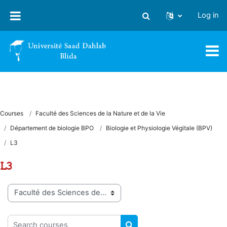
Skip to main content
Log in
Toggle search input
Courses
Faculté des Sciences de la Nature et de la Vie
Département de biologie BPO
Biologie et Physiologie Végitale (BPV)
L3
L3
Course categories
Search courses