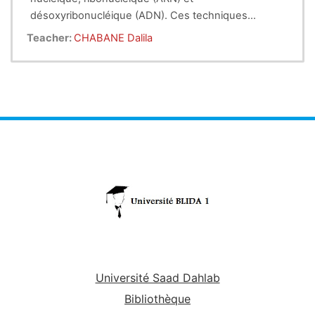
désoxyribonucléique (ADN). Ces techniques
reposent essentiellement sur l’hybridation
Teacher:
CHABANE Dalila
moléculaire, sur la réaction de polymérisation en
chaîne (PCR) et sur le séquençage des acides
nucléiques. Depuis leur apparition dans les années
1970, elles ont connu un développement
exponentiel, et permettent aujourd’hui de recueillir
en quelques heures les données à l’échelle du
génome entier. Nous nous intéresserons ici aux
avancées les plus récentes et à leurs applications
cliniques ou en recherche translationnelle appliquée
à la réanimation.
Université Saad Dahlab
Bibliothèque