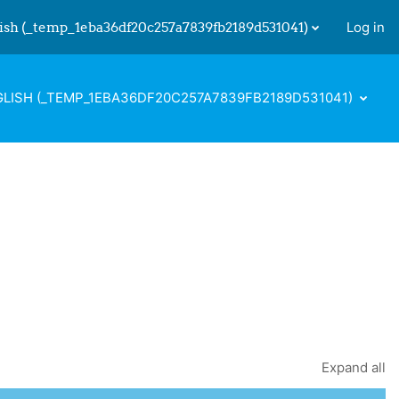
ish ‎(_temp_1eba36df20c257a7839fb2189d531041)‎
Log in
 input
LISH ‎(_TEMP_1EBA36DF20C257A7839FB2189D531041)‎
Expand all