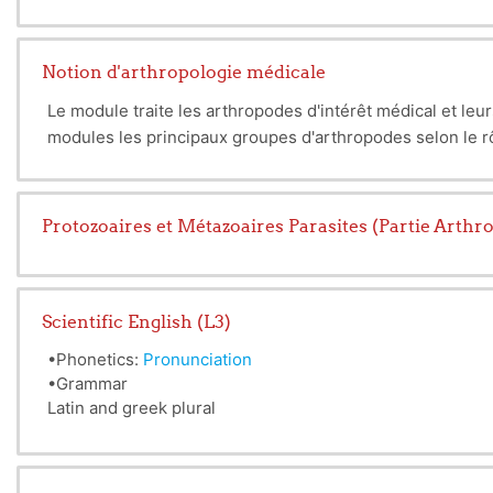
Notion d'arthropologie médicale
Le module traite les arthropodes d'intérêt médical et l
modules les principaux groupes d'arthropodes selon le r
Protozoaires et Métazoaires Parasites (Partie Arthr
Scientific English (L3)
•Phonetics:
Pronunciation
•Grammar
Latin and greek plural
Latin and greek roots
•Reading comprehension
•Listening