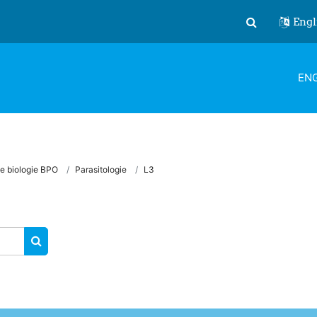
Engl
Toggle search
ENG
e biologie BPO
Parasitologie
L3
SEARCH COURSES