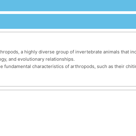
rthropods, a highly diverse group of invertebrate animals that in
ogy, and evolutionary relationships.
e fundamental characteristics of arthropods, such as their chi
line also examines their reproductive strategies, developmental
 for understanding the diversity, adaptation, and ecological si
sis for many applied fields, including ecology, agriculture, biod