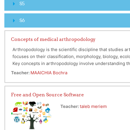
S5
S6
Concepts of medical arthropodology
Arthropodology is the scientific discipline that studies a
focuses on their classification, morphology, biology, ecol
Key concepts in arthropodology involve understanding th
and the process of molting that allows growth. The discip
Teacher:
MAAICHIA Bochra
environment.
Arthropodology provides an essential scientific framework
most varied group of animals on Earth. It also forms the ba
Free and Open Source Software
Teacher:
taleb meriem