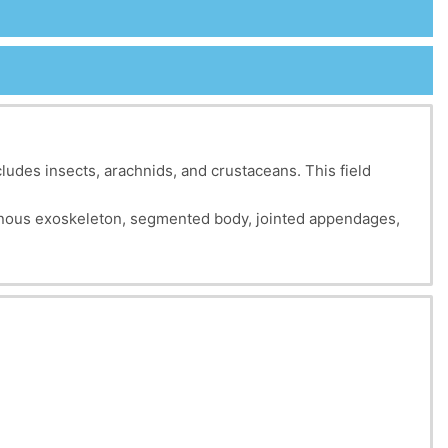
cludes insects, arachnids, and crustaceans. This field
tinous exoskeleton, segmented body, jointed appendages,
 cycles, behaviors, and interactions with the
gnificance of arthropods, which represent the largest and
iversity studies, and public health.