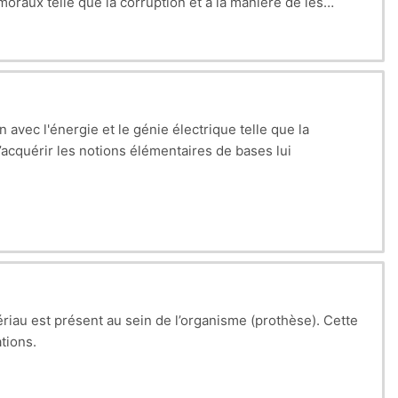
 moraux telle que la corruption et à la manière de les
avec l'énergie et le génie électrique telle que la
acquérir les notions élémentaires de bases lui
ériau est présent au sein de l’organisme (prothèse). Cette
ations.