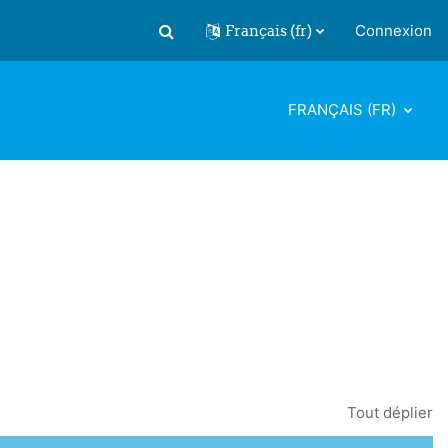
Français ‎(fr)‎
Connexion
Activer/désactiver la saisie de recherch
FRANÇAIS ‎(FR)‎
Tout déplier