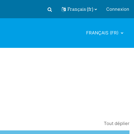
Français ‎(fr)‎
Connexion
Activer/désactiver la saisie de recherch
FRANÇAIS ‎(FR)‎
Tout déplier