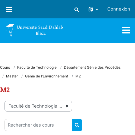
Passer au contenu principal
Connexion
Activer/désactiver la saisie
Cours
Faculté de Technologie
Département Génie des Procédés
Master
Génie de l'Environnement
M2
M2
Catégories de cours
Rechercher des cours
RECHERCHER DES COUR