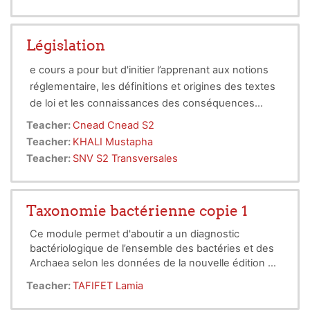
hospitaliers pour détecter et diagnostiquer
certaines maladies. l'étudiant pourra entre autre
interpréter certaines images prises par microscopie
Législation
photonique ou électronique et connaitre les
e cours a pour but d'initier l’apprenant aux notions
différentes méthodes de séparation et
réglementaire, les définitions et origines des textes
d'identification de certaines molécules
de loi et les connaissances des conséquences
pénales. L’objectif est de présenter les aspects et
Connaissances préalables recommandées :
Teacher:
Cnead Cnead S2
les enjeux liés à la
Connaissances sur les lois et réglementations et
biosécurité
ainsi que des
Teacher:
KHALI Mustapha
questions éthiques soulevées par la biologie et
des normes Ensembles des contenus de la
Teacher:
SNV S2 Transversales
l’usage des microorganismes.
formation
Compétences visées :
o Capacité à lire et comprendre un texte de loi et
appliquer une réglementation
Taxonomie bactérienne copie 1
Contenu de la matière :
Ce module permet d'aboutir a un diagnostic
I- Législation
bactériologique de l’ensemble des bactéries et des
· Notions générales sur le droit (introduction au
Archaea selon les données de la nouvelle édition du
droit, droit pénal).
Bergey’s Manual (Vol 1, 2, 3, 4 et 5).
Teacher:
· Présentation de législation algérienne
TAFIFET Lamia
(www.joradp.dz, références des textes).
En plus des caractères classiques de détermination