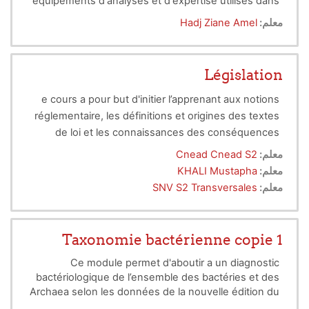
équipements d'analyses et d'expertise utilisés dans
les laboratoires médicaux et dans les centres
معلم:
Hadj Ziane Amel
hospitaliers pour détecter et diagnostiquer
certaines maladies. l'étudiant pourra entre autre
interpréter certaines images prises par microscopie
Législation
photonique ou électronique et connaitre les
e cours a pour but d'initier l’apprenant aux notions
différentes méthodes de séparation et
réglementaire, les définitions et origines des textes
d'identification de certaines molécules
de loi et les connaissances des conséquences
pénales. L’objectif est de présenter les aspects et
Connaissances préalables recommandées :
معلم:
Cnead Cnead S2
Connaissances sur les lois et réglementations et
les enjeux liés à la
biosécurité
ainsi que des
معلم:
KHALI Mustapha
questions éthiques soulevées par la biologie et
des normes Ensembles des contenus de la
معلم:
SNV S2 Transversales
l’usage des microorganismes.
Compétences visées :
formation
o Capacité à lire et comprendre un texte de loi et
appliquer une réglementation
Taxonomie bactérienne copie 1
Contenu de la matière :
Ce module permet d'aboutir a un diagnostic
I- Législation
bactériologique de l’ensemble des bactéries et des
· Notions générales sur le droit (introduction au
Archaea selon les données de la nouvelle édition du
droit, droit pénal).
Bergey’s Manual (Vol 1, 2, 3, 4 et 5).