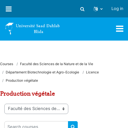
Skip to main content
Log in
Toggle search input
Courses
Faculté des Sciences de la Nature et de la Vie
Département Biotechnologie et Agro-Ecologie
Licence
Production végétale
Production végétale
Course categories
Search courses