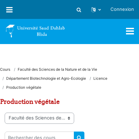
Passer au contenu principal
Connexion
Activer/désactiver la saisie
Cours
Faculté des Sciences de la Nature et de la Vie
Département Biotechnologie et Agro-Ecologie
Licence
Production végétale
Production végétale
Catégories de cours
Rechercher des cours