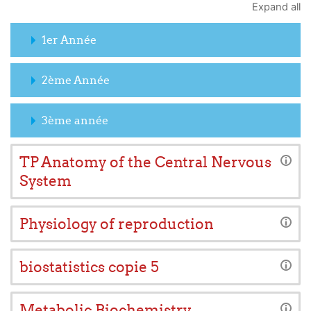
Expand all
1er Année
2ème Année
3ème année
TP Anatomy of the Central Nervous
System
Physiology of reproduction
biostatistics copie 5
Metabolic Biochemistry