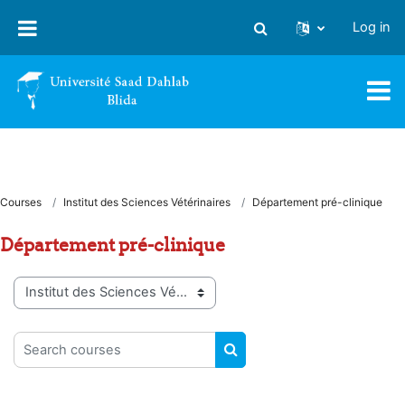
Skip to main content
Log in
Toggle search input
Courses
Institut des Sciences Vétérinaires
Département pré-clinique
Département pré-clinique
Course categories
Search courses
SEARCH COURSES