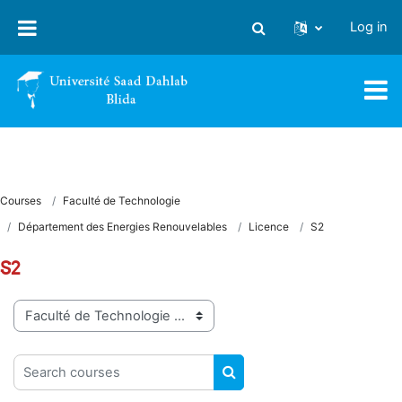
Skip to main content
Log in
Toggle search input
Courses
Faculté de Technologie
Département des Energies Renouvelables
Licence
S2
S2
Course categories
Search courses
SEARCH COURSES