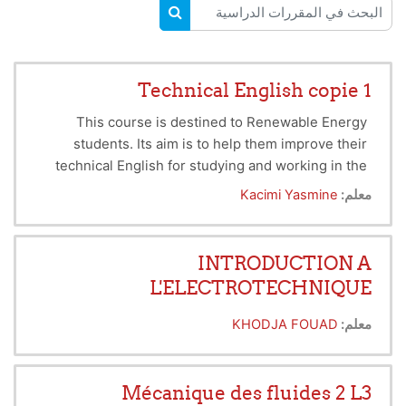
البحث في المقررات الدراسية
البحث في المقررات الدراسية
Technical English copie 1
This course is destined to Renewable Energy
students. Its aim is to help them improve their
technical English for studying and working in the
field of renewable energy. Students will learn
معلم:
Kacimi Yasmine
important vocabulary, practice writing short
technical texts, and train to explain concepts
clearly in English. The course supports their ability
INTRODUCTION A
to communicate in academic and professional
L'ELECTROTECHNIQUE
contexts.
معلم:
KHODJA FOUAD
Mécanique des fluides 2 L3