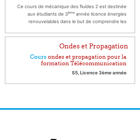
Ce cours de mécanique des fluides 2 est destinée
ème
aux étudiants de 3
année licence énergies
renouvelables dans le but de comprendre les
principes de la cinématique et la dynamique des
fluides parfait et réel , et de découvrir l'équation de
mouvement des fluides newtoniens (équation de
Ondes et Propagation
Navier -Stokes ).
Cours
ondes et propagation pour la
formation Télécommunication
S5, Licence 3ème année
Chargé de
cours
Bensebti Messaoud
Veuillez me contacter pour l'accès:
m_bensebti@yahoo.fr