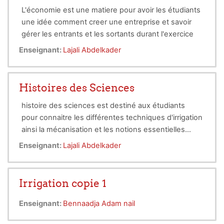
waterlogging and salinity. Emphasis is placed on
L'économie est une matiere pour avoir les étudiants
practical applications, enabling students to perform
une idée comment creer une entreprise et savoir
simple calculations and adopt efficient strategies for
gérer les entrants et les sortants durant l'exercice
sustainable use of water resources under field
conditions.
Enseignant:
Lajali Abdelkader
Histoires des Sciences
histoire des sciences est destiné aux étudiants
pour connaitre les différentes techniques d'irrigation
ainsi la mécanisation et les notions essentielles
quant a l'eau.
Enseignant:
Lajali Abdelkader
Irrigation copie 1
Enseignant:
Bennaadja Adam nail