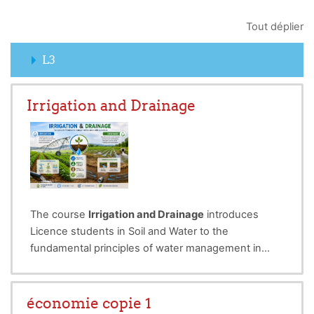
Tout déplier
L3
Irrigation and Drainage
The course
Irrigation and Drainage
introduces
Licence students in Soil and Water to the
fundamental principles of water management in
agriculture. It focuses on understanding crop water
requirements, basic irrigation methods, and the
essential role of drainage in preventing
économie copie 1