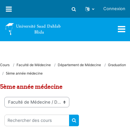
Passer au contenu principal
Connexion
Activer/désactiver la saisie
Cours
Faculté de Médecine
Département de Médecine
Graduation
5ème année médecine
5ème année médecine
Catégories de cours
Rechercher des cours
RECHERCHER DES COUR