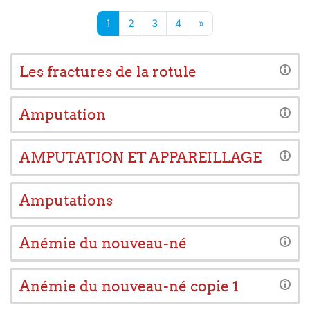
Page 1
Page 2
Page 3
Page 4
Page suivante
1
2
3
4
»
Les fractures de la rotule
Amputation
AMPUTATION ET APPAREILLAGE
Amputations
Anémie du nouveau-né
Anémie du nouveau-né copie 1