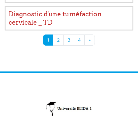
Diagnostic d'une tuméfaction
cervicale _ TD
Page 1
Page 2
Page 3
Page 4
Page suivante
1
2
3
4
»