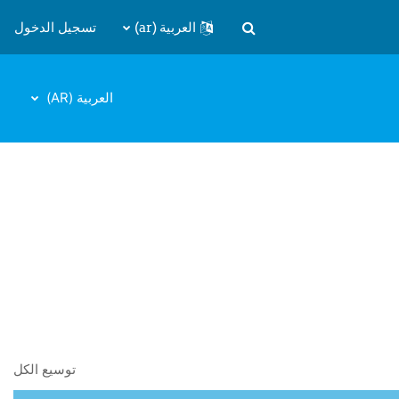
العربية ‎(ar)‎
تسجيل الدخول
تبديل إدخال البحث
العربية ‎(AR)‎
توسيع الكل