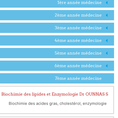
1ère année médecine
2ème année médecine
3ème année médecine
4ème année médecine
5ème année médecine
6ème année médecine
7ème année médecine
Biochimie des lipides et Enzymologie Dr OUNNAS S
Biochimie des acides gras, cholestérol, enzymologie