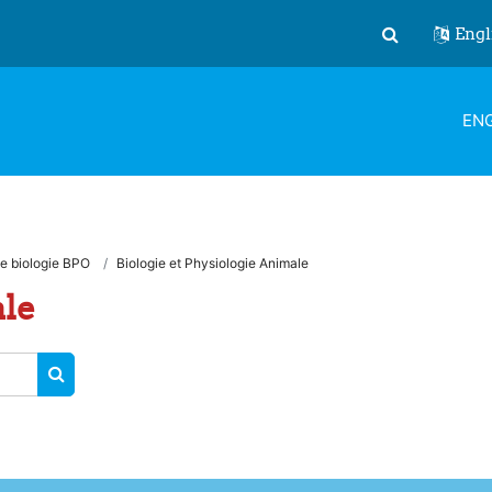
Engl
Toggle search
ENG
e biologie BPO
Biologie et Physiologie Animale
ale
SEARCH COURSES