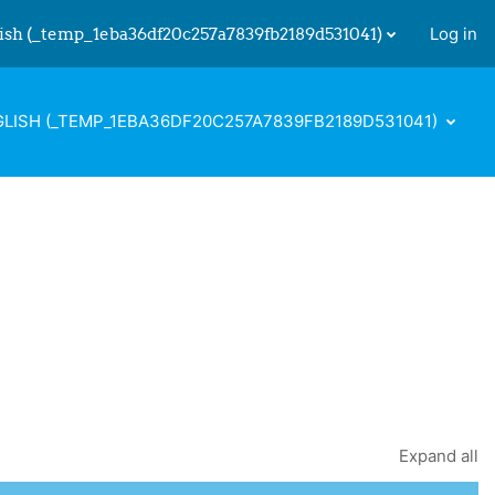
ish ‎(_temp_1eba36df20c257a7839fb2189d531041)‎
Log in
 input
LISH ‎(_TEMP_1EBA36DF20C257A7839FB2189D531041)‎
Expand all