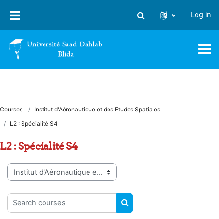
Skip to main content
Log in
Toggle search input
Courses
Institut d'Aéronautique et des Etudes Spatiales
L2 : Spécialité S4
L2 : Spécialité S4
Course categories
Search courses
SEARCH COURSES