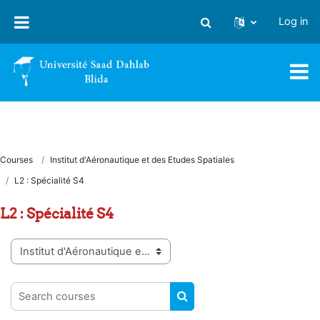
Skip to main content
Log in
Toggle search input
Courses
Institut d'Aéronautique et des Etudes Spatiales
L2 : Spécialité S4
L2 : Spécialité S4
Course categories
Search courses
SEARCH COURSES