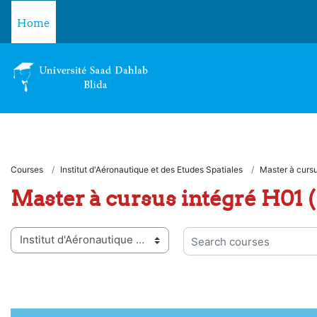
Skip to main content
Home
Courses
Institut d'Aéronautique et des Etudes Spatiales
Master à curs
Master à cursus intégré H01 
 categories
Search courses