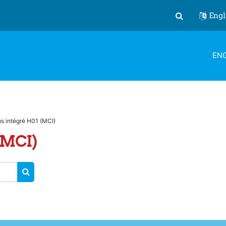
Engl
Toggle search
ENG
us intégré H01 (MCI)
(MCI)
SEARCH COURSES