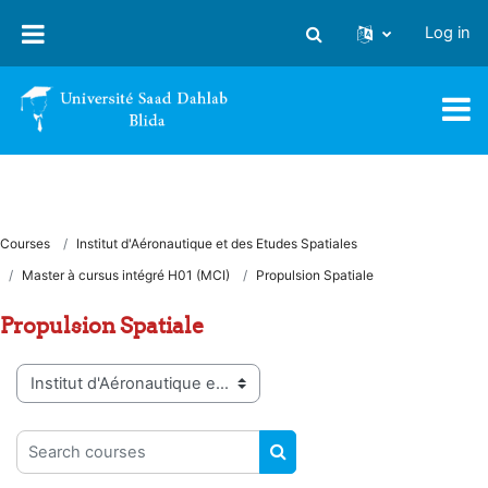
Skip to main content
Log in
Toggle search input
Courses
Institut d'Aéronautique et des Etudes Spatiales
Master à cursus intégré H01 (MCI)
Propulsion Spatiale
Propulsion Spatiale
Course categories
Search courses
SEARCH COURSES