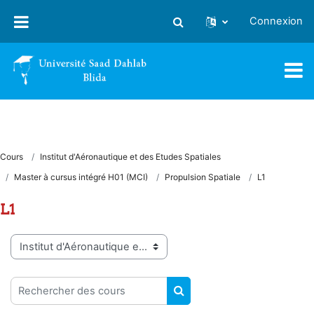
Passer au contenu principal
Connexion
Activer/désactiver la saisie
Cours
Institut d'Aéronautique et des Etudes Spatiales
Master à cursus intégré H01 (MCI)
Propulsion Spatiale
L1
L1
Catégories de cours
Rechercher des cours
RECHERCHER DES COUR