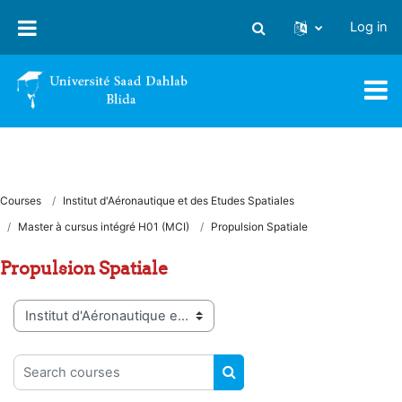
Skip to main content
Log in
Toggle search input
Courses
Institut d'Aéronautique et des Etudes Spatiales
Master à cursus intégré H01 (MCI)
Propulsion Spatiale
Propulsion Spatiale
Course categories
Search courses
SEARCH COURSES