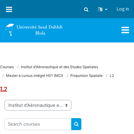
Skip to main content
Log in
Toggle search input
Courses
Institut d'Aéronautique et des Etudes Spatiales
Master à cursus intégré H01 (MCI)
Propulsion Spatiale
L2
L2
Course categories
Search courses
SEARCH COURSES