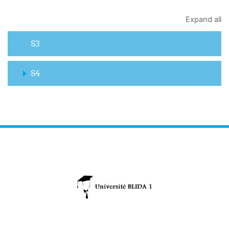
Expand all
S3
S4