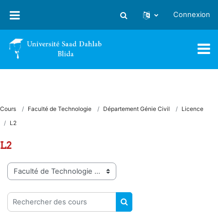
Passer au contenu principal
Connexion
Activer/désactiver la saisie
Cours
Faculté de Technologie
Département Génie Civil
Licence
L2
L2
Catégories de cours
Rechercher des cours
RECHERCHER DES COUR