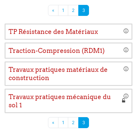
Page précédente
Page 1
Page 2
Page 3
«
1
2
3
TP Résistance des Matériaux
Traction-Compression (RDM1)
Travaux pratiques matériaux de
construction
Travaux pratiques mécanique du
sol 1
Page précédente
Page 1
Page 2
Page 3
«
1
2
3