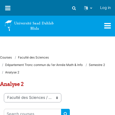
Skip to main content
Log in
Toggle search input
Courses
Faculté des Sciences
Département Tronc commun du 1er Année Math & Info
Semestre 2
Analyse 2
Analyse 2
Course categories
Search courses