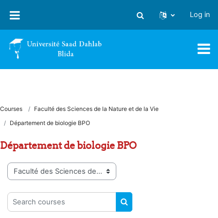
Skip to main content
Log in
Toggle search input
Courses
Faculté des Sciences de la Nature et de la Vie
Département de biologie BPO
Département de biologie BPO
Course categories
Search courses
SEARCH COURSES