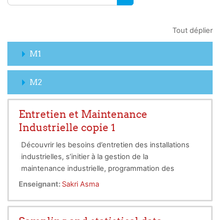
RECHERCHER DES COUR
Tout déplier
M1
M2
Entretien et Maintenance
Industrielle copie 1
Découvrir les besoins d’entretien des installations
industrielles, s’initier à la gestion de la
maintenance industrielle, programmation des
taches d’entretien et périodicité, qualité de
Enseignant:
Sakri Asma
service, indicateurs de suivi, outils et taches
d’entretien, coordination et contrôle de la mise
en œuvre d’activités de maintenance industrielle.