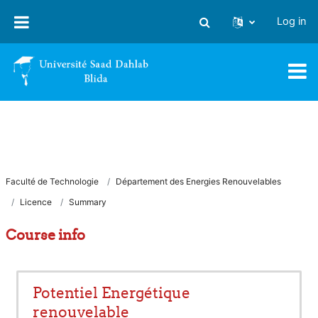
Skip to main content
Log in
Toggle search input
Faculté de Technologie
Département des Energies Renouvelables
Licence
Summary
Course info
Potentiel Energétique
renouvelable