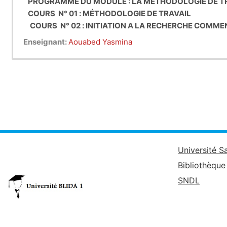
PROGRAMME DU MODULE : LA MÉTHODOLOGIE DE 
COURS N° 01 :
MÉTHODOLOGIE DE TRAVAIL
COURS N° 02 : INITIATION A LA RECHERCHE COMME
COURS N° 03 : EXERCICE D’ANALYSE D ’UN ARTICLE 
Enseignant:
Aouabed Yasmina
COURS N° 04 :
MÉTHODOLOGIE
DE RÉDACTION D'U
COURS N°05 : MÉTHODOLOGIE DE RÉDACTION D'UN
COURS N° 06 :
PRÉSENTER SES SOURCES – La BIBLI
Université S
Bibliothèque
SNDL