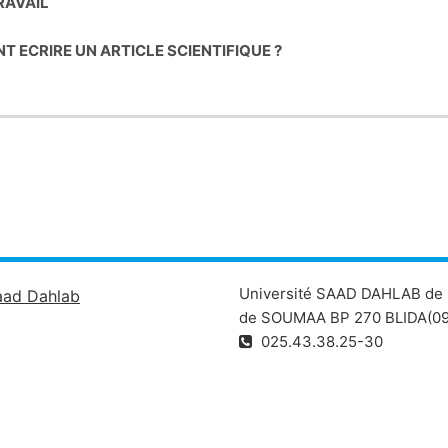
TRAVAIL
NT ECRIRE UN AR
TICLE SCIENTIFIQUE ?
SCIENTIFIQUE
N MÉMOIRE
 RAPPORT DE
STAGE
OGRAPHIE
Université SAAD DAHLAB de 
aad Dahlab
de SOUMAA BP 270 BLIDA(09
025.43.38.25-30