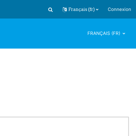
Français ‎(fr)‎
Connexion
Activer/désactiver la saisie de recherch
FRANÇAIS ‎(FR)‎