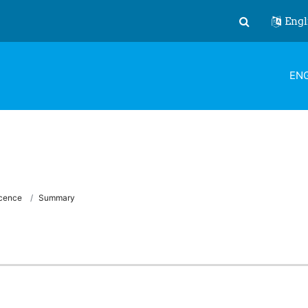
Engl
Toggle search
ENG
cence
Summary