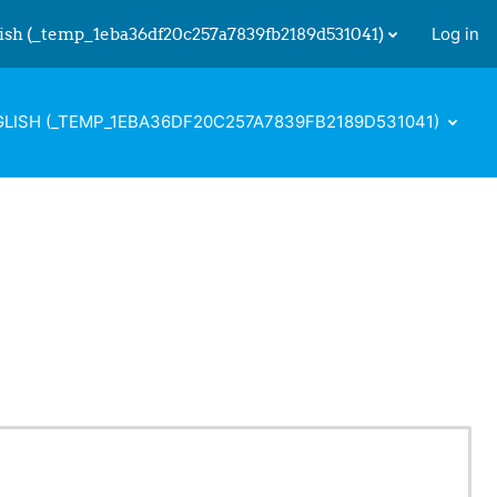
ish ‎(_temp_1eba36df20c257a7839fb2189d531041)‎
Log in
 input
LISH ‎(_TEMP_1EBA36DF20C257A7839FB2189D531041)‎