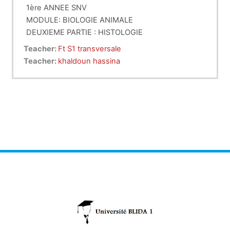
1ère ANNEE SNV
MODULE: BIOLOGIE ANIMALE
DEUXIEME PARTIE : HISTOLOGIE
Programme
Teacher:
Ft S1 transversale
1.EPITHELIUM DE REVETEMENT
Teacher:
khaldoun hassina
2.EPITHELIUM GLANDULAIRE
3.TISSUS CONJONCTIFS
4.TISSU CARTILAGINEUX
5. TISSU OSSEUX
6.TISSU SANGUIN
7.TISSU MUSCULAIRE
8.TISSU NERVEUX