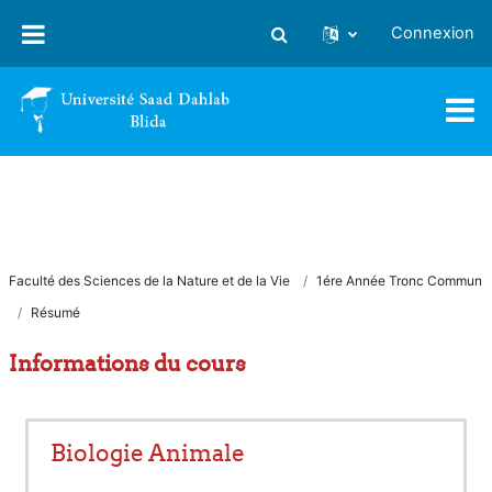
Passer au contenu principal
Connexion
Activer/désactiver la saisie
Faculté des Sciences de la Nature et de la Vie
1ére Année Tronc Commun
Résumé
Informations du cours
Biologie Animale