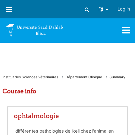
Skip to main content
Log in
Toggle search input
Institut des Sciences Vétérinaires
Département Clinique
Summary
Course info
ophtalmologie
différentes pathologies de l’œil chez l'animal en