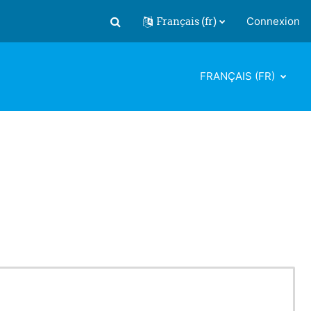
Français ‎(fr)‎
Connexion
Activer/désactiver la saisie de recherch
FRANÇAIS ‎(FR)‎