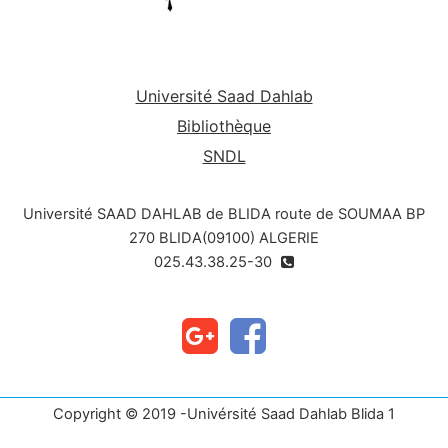
indicators. The final chapter is devoted to
continuous improvement and sustainable
development.tion : Ecologie et environnement.
Université Saad Dahlab
Bibliothèque
SNDL
Université SAAD DAHLAB de BLIDA route de SOUMAA BP
270 BLIDA(09100) ALGERIE
025.43.38.25-30
Copyright © 2019 -Univérsité Saad Dahlab Blida 1